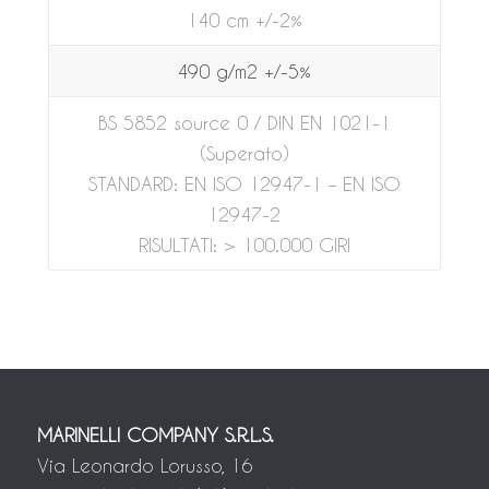
140 cm +/-2%
490 g/m2 +/-5%
BS 5852 source 0 / DIN EN 1021-1
(Superato)
STANDARD: EN ISO 12947-1 – EN ISO
12947-2
RISULTATI: > 100.000 GIRI
MARINELLI COMPANY S.R.L.S.
Via Leonardo Lorusso, 16