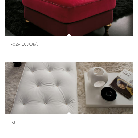
P829 EUDORA
P3