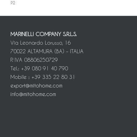
P2
MARINELLI COMPANY S.R.L.S.
Via Leonardo Lorusso, 16
70022 ALTAMURA (BA) – ITALIA
P. IVA 08806250729
Tel.: +39 080 91 40 790
Mobile : +39 335 22 80 31
export@mitohome.com
info@mitohome.com