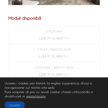
Moduli disponibili
L200 P110 H89/111
L184 P110 H89/111
L208 P110 H89/111
Usiamo i cookie per fornirti la miglior esperienza d'uso e
navigazione sul nostro sito web.
Puoi scoprire di più su quali cookie stiamo utilizzando o
L108 P60 H46
disattivarli in
impostazioni
.
3 POSTI
Accetta