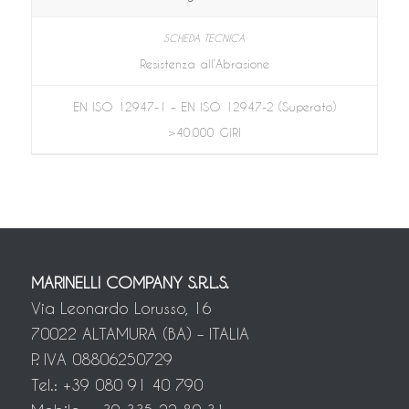
Resistenza all’Abrasione
EN ISO 12947-1 – EN ISO 12947-2 (Superato)
>40.000 GIRI
MARINELLI COMPANY S.R.L.S.
Via Leonardo Lorusso, 16
70022 ALTAMURA (BA) – ITALIA
P. IVA 08806250729
Tel.: +39 080 91 40 790