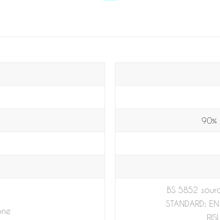
90% 
BS 5852 sourc
STANDARD: EN
one
RIS