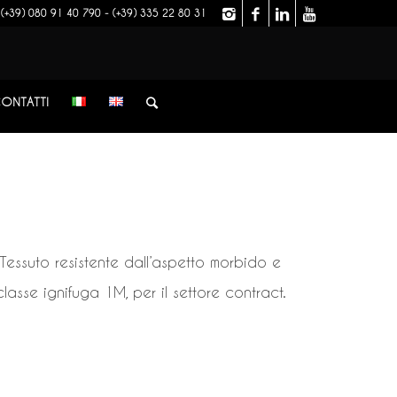
(+39) 080 91 40 790 - (+39) 335 22 80 31
ONTATTI
 Tessuto resistente dall’aspetto morbido e
classe ignifuga 1M, per il settore contract.