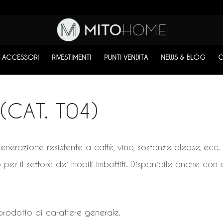
ACCESSORI
RIVESTIMENTI
PUNTI VENDITA
NEWS & BLOG
C
(CAT. T04)
enerazione resistente a caffè, vino, sostanze oleose, ecc.
 per il settore dei mobili imbottiti. Disponibile anche con 
prodotto di carattere generale.