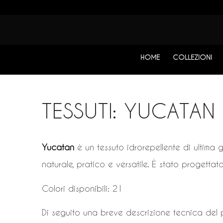
HOME
COLLEZIONI
TESSUTI: YUCATAN 
Yucatan
è un tessuto idrorepellente di ultima g
naturale, pratico e versatile. È stato progettato
Colori disponibili: 21
Di seguito una breve descrizione tecnica del 