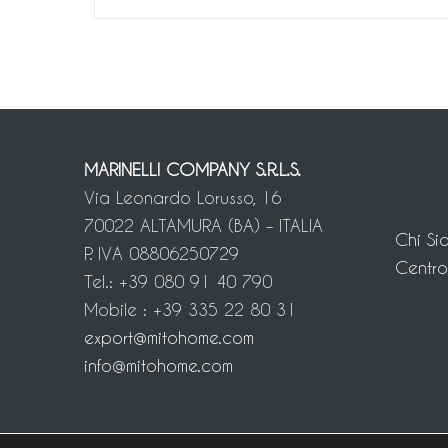
MARINELLI COMPANY S.R.L.S.
Via Leonardo Lorusso, 16
70022 ALTAMURA (BA) – ITALIA
Chi Si
P. IVA 08806250729
Centro
Tel.: +39 080 91 40 790
Mobile : +39 335 22 80 31
export@mitohome.com
info@mitohome.com