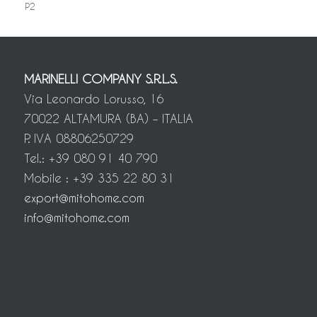
P2
MARINELLI COMPANY S.R.L.S.
Via Leonardo Lorusso, 16
70022 ALTAMURA (BA) – ITALIA
P. IVA 08806250729
Tel.: +39 080 91 40 790
Mobile : +39 335 22 80 31
export@mitohome.com
info@mitohome.com