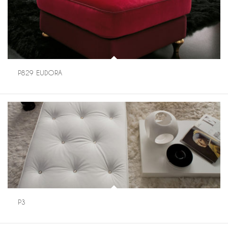
P829 EUDORA
P3