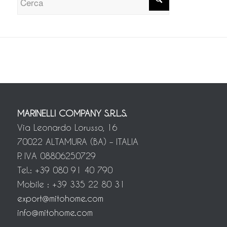
MARINELLI COMPANY S.R.L.S.
Via Leonardo Lorusso, 16
70022 ALTAMURA (BA) – ITALIA
P. IVA 08806250729
Tel.: +39 080 91 40 790
Mobile : +39 335 22 80 31
export@mitohome.com
info@mitohome.com