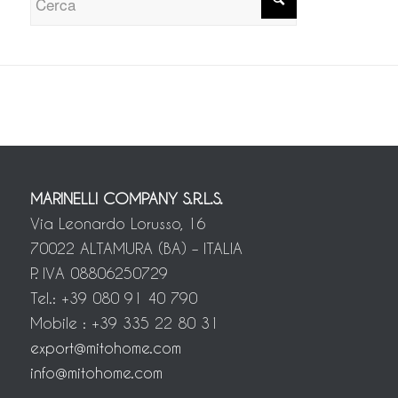
MARINELLI COMPANY S.R.L.S.
Via Leonardo Lorusso, 16
70022 ALTAMURA (BA) – ITALIA
P. IVA 08806250729
Tel.: +39 080 91 40 790
Mobile : +39 335 22 80 31
export@mitohome.com
info@mitohome.com