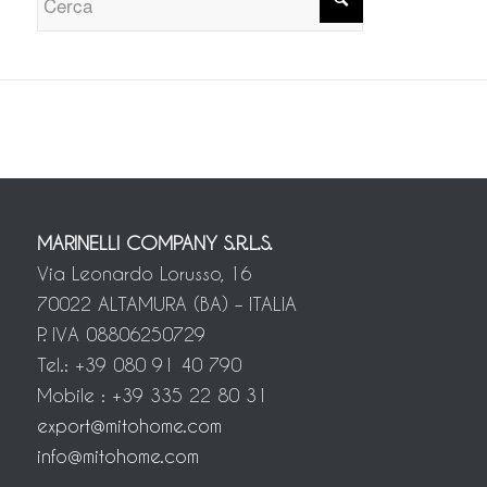
MARINELLI COMPANY S.R.L.S.
Via Leonardo Lorusso, 16
70022 ALTAMURA (BA) – ITALIA
P. IVA 08806250729
Tel.: +39 080 91 40 790
Mobile : +39 335 22 80 31
export@mitohome.com
info@mitohome.com