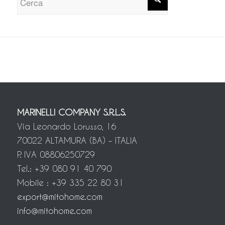
MARINELLI COMPANY S.R.L.S.
Via Leonardo Lorusso, 16
70022 ALTAMURA (BA) – ITALIA
P. IVA 08806250729
Tel.: +39 080 91 40 790
Mobile : +39 335 22 80 31
export@mitohome.com
info@mitohome.com