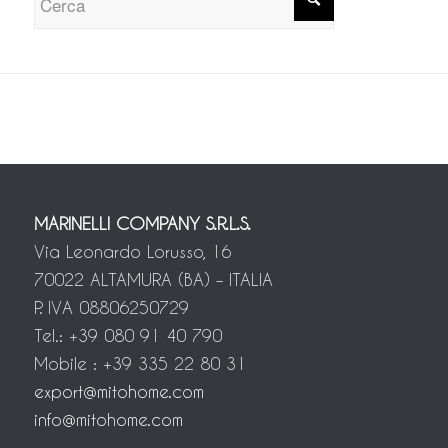
MARINELLI COMPANY S.R.L.S.
Via Leonardo Lorusso, 16
70022 ALTAMURA (BA) – ITALIA
P. IVA 08806250729
Tel.: +39 080 91 40 790
Mobile : +39 335 22 80 31
export@mitohome.com
info@mitohome.com