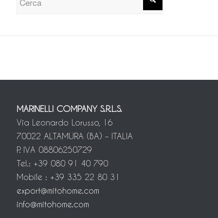
MARINELLI COMPANY S.R.L.S.
Via Leonardo Lorusso, 16
70022 ALTAMURA (BA) – ITALIA
P. IVA 08806250729
Tel.: +39 080 91 40 790
Mobile : +39 335 22 80 31
export@mitohome.com
info@mitohome.com