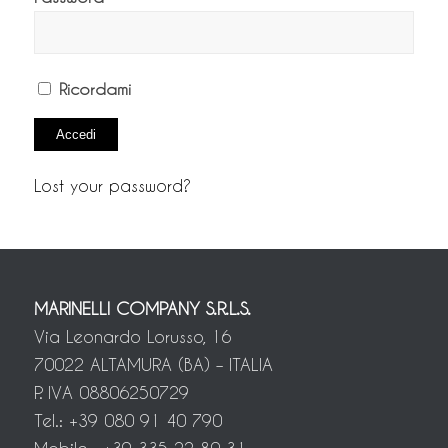
Ricordami
Lost your password?
MARINELLI COMPANY S.R.L.S.
Via Leonardo Lorusso, 16
70022 ALTAMURA (BA) – ITALIA
P. IVA 08806250729
Tel.: +39 080 91 40 790