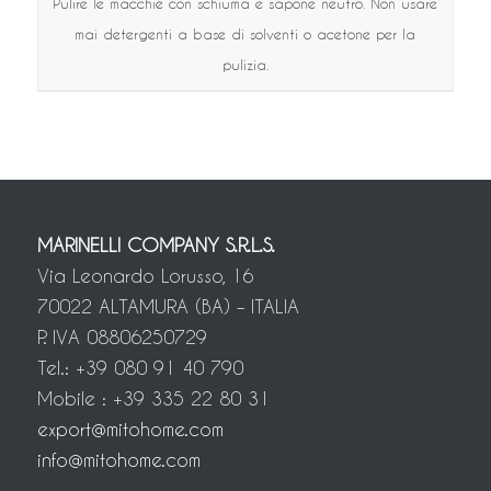
Pulire le macchie con schiuma e sapone neutro. Non usare
mai detergenti a base di solventi o acetone per la
pulizia.
MARINELLI COMPANY S.R.L.S.
Via Leonardo Lorusso, 16
70022 ALTAMURA (BA) – ITALIA
P. IVA 08806250729
Tel.: +39 080 91 40 790
Mobile : +39 335 22 80 31
export@mitohome.com
info@mitohome.com