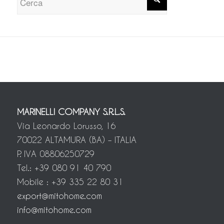
MARINELLI COMPANY S.R.L.S.
Via Leonardo Lorusso, 16
70022 ALTAMURA (BA) – ITALIA
P. IVA 08806250729
Tel.: +39 080 91 40 790
Mobile : +39 335 22 80 31
export@mitohome.com
info@mitohome.com